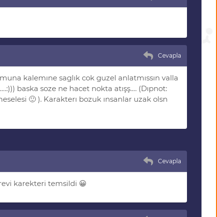
Cevapla
umuna kalemıne saglık cok guzel anlatmıssın valla
:))) baska soze ne hacet nokta atışş…. (Dıpnot:
selesi 🙂 ). Karakterı bozuk ınsanlar uzak olsn
Cevapla
evi karekteri temsildi 😀