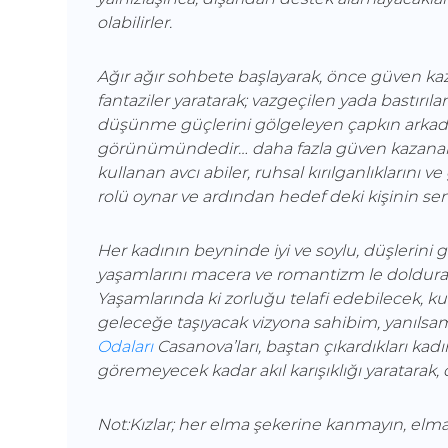
olabilirler.
Ağır ağır sohbete başlayarak, önce güven ka
fantaziler yaratarak; vazgeçilen yada bastırı
düşünme güçlerini gölgeleyen çapkın arkadaş
görünümündedir… daha fazla güven kazanabil
kullanan avcı abiler, ruhsal kırılganlıklarını 
rolü oynar ve ardından hedef deki kişinin sem
Her kadının beyninde iyi ve soylu, düşlerini g
yaşamlarını macera ve romantizm le doldurac
Yaşamlarında ki zorluğu telafi edebilecek, kur
geleceğe taşıyacak vizyona sahibim, yanıls
Odaları
Casanova’ları, baştan çıkardıkları kadı
göremeyecek kadar akıl karışıklığı yaratarak, o
Not:Kızlar; her elma şekerine kanmayın, elma k