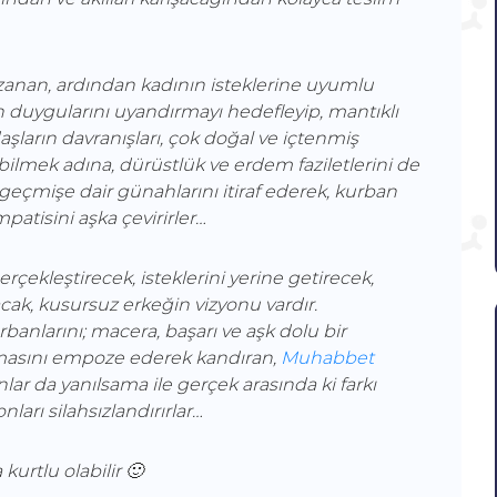
zanan, ardından kadının isteklerine uyumlu
lan duygularını uyandırmayı hedefleyip, mantıklı
ların davranışları, çok doğal ve içtenmiş
mek adına, dürüstlük ve erdem faziletlerini de
ve geçmişe dair günahlarını itiraf ederek, kurban
patisini aşka çevirirler…
erçekleştirecek, isteklerini yerine getirecek,
ak, kusursuz erkeğin vizyonu vardır.
banlarını; macera, başarı ve aşk dolu bir
amasını empoze ederek kandıran,
Muhabbet
nlar da yanılsama ile gerçek arasında ki farkı
nları silahsızlandırırlar…
urtlu olabilir 🙂