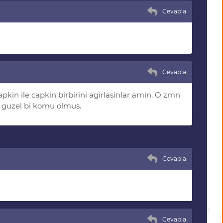
Cevapla
Cevapla
pkin ile capkin birbirini agirlasinlar amin. O zmn
m guzel bi komu olmus.
Cevapla
Cevapla