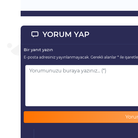
YORUM YAP
Bir yanıt yazın
E-posta adresiniz yayınlanmayacak.
Gerekli alanlar
*
ile işaretl