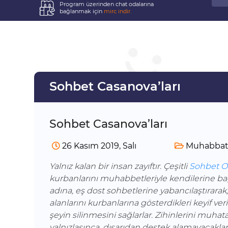
Program üzerinden chat odalarına
bağlanmak için
mirc indir.
Sohbet Casanova’ları
Sohbet Casanova’ları
26 Kasım 2019, Salı
Muhabbat 
Yalnız kalan bir insan zayıftır. Çeşitli
Sohbet Od
kurbanlarını muhabbetleriyle kendilerine bağı
adına, eş dost sohbetlerine yabancılaştırarak,
alanlarını kurbanlarına gösterdikleri keyif ver
şeyin silinmesini sağlarlar. Zihinlerini muhata
yalnızlaşınca, dışarıdan destek alamayacaklar