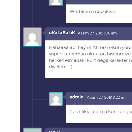
Winter im mucukSss
uKaLaBaLıK
Kasım 27, 2019 9:16 am
Hahaaaa abi hay AllAh razı olsun yor
superr tercuman olmussn hıslerımıze ….
herkez elmadakı kurt degıl karakter me
dıyelım …..)
admin
Kasım 27, 2019 9:22 am
Kesınlıkle abım o kurt un gor