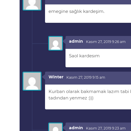
emegine sağlık kardeşim.
admin
Kasım 27, 2019 9:26 am
Saol kardesım
Winter
Kasım 27, 2019 9:15 am
Kurban olarak bakmamak lazım tabi ki
tadından yenmez :)))
admin
Kasım 27, 2019 9:23 am