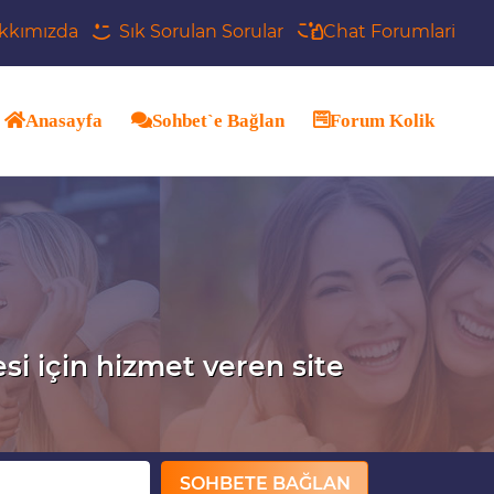
kkımızda
Sık Sorulan Sorular
Chat Forumlari
Anasayfa
Sohbet`e Bağlan
Forum Kolik
esi için hizmet veren site
SOHBETE BAĞLAN