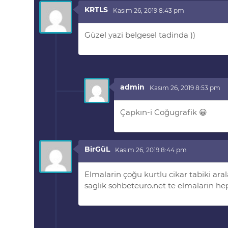
KRTLS
Kasım 26, 2019 8:43 pm
Güzel yazi belgesel tadinda ))
admin
Kasım 26, 2019 8:53 pm
Çapkın-i Coğugrafik 😀
BirGüL
Kasım 26, 2019 8:44 pm
Elmalarin çoğu kurtlu cikar tabiki a
saglik sohbeteuro.net te elmalarin he