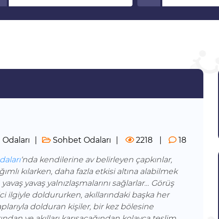
Odaları
Sohbet Odaları
2218
18
aları
‘nda kendilerine av belirleyen çapkınlar,
mlı kılarken, daha fazla etkisi altına alabilmek
 yavaş yavaş yalnızlaşmalarını sağlarlar… Görüş
ici ilgiyle doldururken, akıllarındaki başka her
plarıyla dolduran kişiler, bir kez bölesine
ından ve akılları karışacağından kolayca teslim