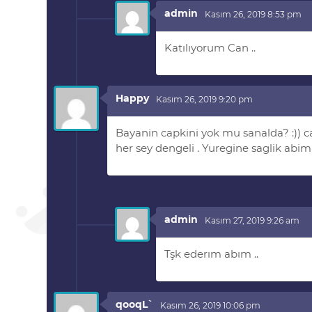
admin
Kasım 26, 2019 8:53 pm
Katılıyorum Can ..
Happy
Kasım 26, 2019 9:20 pm
Bayanin capkini yok mu sanalda? :)) ca
her sey dengeli . Yuregine saglik abi
admin
Kasım 27, 2019 9:26 am
Tşk ederım abım ..
qooqL`
Kasım 26, 2019 10:06 pm