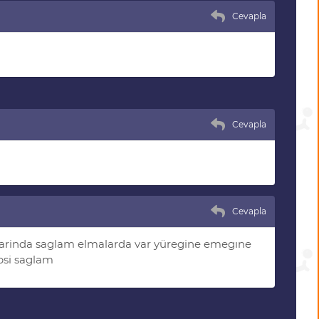
Cevapla
Cevapla
Cevapla
ralarinda saglam elmalarda var yüregine emegıne
psi saglam