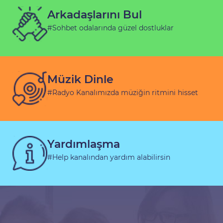
Arkadaşlarını Bul
#Sohbet odalarında güzel dostluklar
Müzik Dinle
#Radyo Kanalımızda müziğin ritmini hisset
Yardımlaşma
#Help kanalından yardım alabilirsin