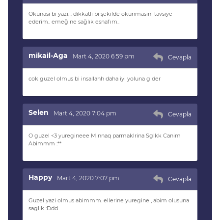
Okunası bi yazı… dikkatli bi şekilde okunmasını tavsiye
ederim.. emeğine sağlık esnafım..
mikail-Aga
Mart 4, 2020 6:59 pm
Cevapla
cok guzel olmus bi insallahh daha iyi yoluna gider
Selen
Mart 4, 2020 7:04 pm
Cevapla
O guzel <3 yuregineee Minnaq parmaklrina Sglkk Canim
Abimmm :**
Happy
Mart 4, 2020 7:07 pm
Cevapla
Guzel yazi olmus abimmm. ellerine yuregine , abim olusuna
saglik :Ddd