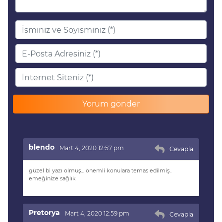
blendo
Mart 4, 2020 12:57 pm
Cevapla
güzel bi yazı olmuş… önemli konulara temas edilmiş..
emeğinize sağlık
Pretorya
Mart 4, 2020 12:59 pm
Cevapla