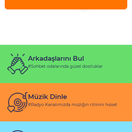
Arkadaşlarını Bul
#Sohbet odalarında güzel dostluklar
Müzik Dinle
#Radyo Kanalımızda müziğin ritmini hisset