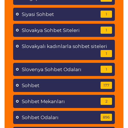
Siyasi Sohbet
1
Slovakya Sohbet Siteleri
1
Slovakyalı kadınlarla sohbet siteleri
1
Slovenya Sohbet Odaları
1
Sohbet
177
Sohbet Mekanları
2
Sohbet Odaları
896