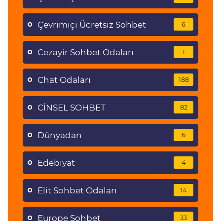
Çevrimiçi Ücretsiz Sohbet
6
Cezayir Sohbet Odaları
1
Chat Odaları
188
CİNSEL SOHBET
82
Dünyadan
6
Edebiyat
4
Elit Sohbet Odaları
14
Europe Sohbet
33