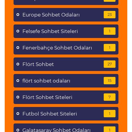
Europe Sohbet Odaları
23
Felsefe Sohbet Siteleri
1
Fenerbahçe Sohbet Odaları
1
Flört Sohbet
27
flört sohbet odaları
15
Flört Sohbet Siteleri
7
Futbol Sohbet Siteleri
1
Galatasaray Sohbet Odaları
1