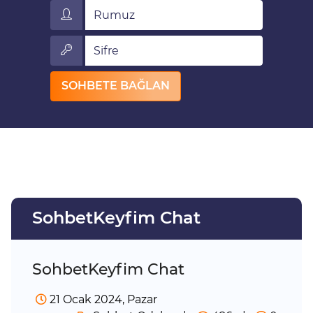
Rumuz
Sifre
SOHBETE BAĞLAN
SohbetKeyfim Chat
SohbetKeyfim Chat
21 Ocak 2024, Pazar