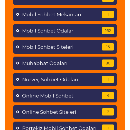
Mobil Sohbet Mekanları
1
Mobil Sohbet Odaları
162
Mobil Sohbet Siteleri
15
Muhabbat Odaları
80
Norveç Sohbet Odaları
1
Online Mobil Sohbet
4
Online Sohbet Siteleri
2
Portekiz Mobil Sohbet Odaları
1