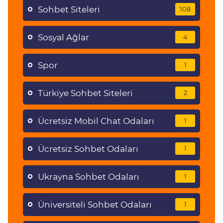
Sohbet Siteleri
108
Sosyal Ağlar
4
Spor
1
Türkiye Sohbet Siteleri
2
Ücretsiz Mobil Chat Odaları
1
Ücretsiz Sohbet Odaları
1
Ukrayna Sohbet Odaları
1
Üniversiteli Sohbet Odaları
1