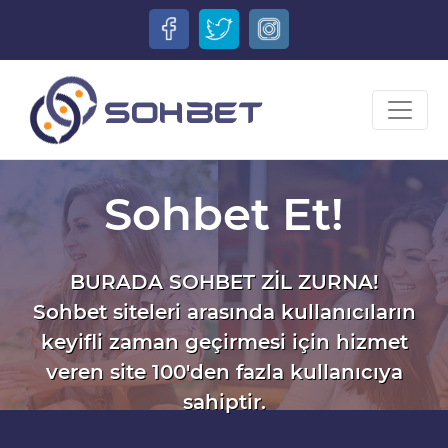
Sohbet Et!
BURADA SOHBET ZİL ZURNA!
Sohbet siteleri arasında kullanıcıların
keyifli zaman geçirmesi için hizmet
veren site 100'den fazla kullanıcıya
sahiptir.