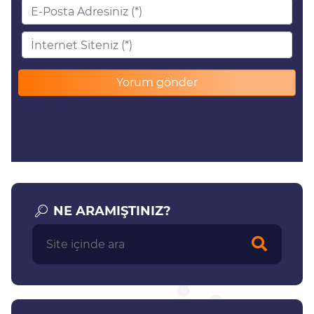
NE ARAMIŞTINIZ?