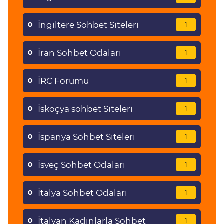
İngiltere Sohbet Siteleri
1
İran Sohbet Odaları
1
İRC Forumu
1
İskoçya sohbet Siteleri
1
İspanya Sohbet Siteleri
1
İsveç Sohbet Odaları
1
İtalya Sohbet Odaları
1
İtalyan Kadınlarla Sohbet
1