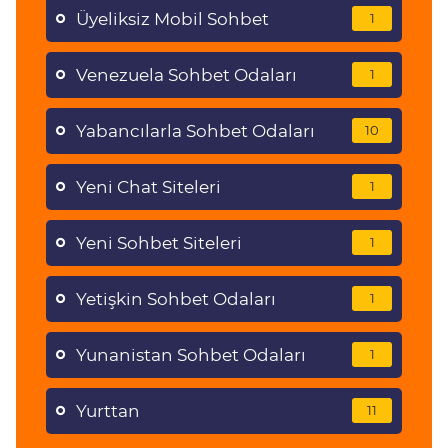
Üyeliksiz Mobil Sohbet
1
Venezuela Sohbet Odaları
1
Yabancılarla Sohbet Odaları
10
Yeni Chat Siteleri
1
Yeni Sohbet Siteleri
1
Yetişkin Sohbet Odaları
1
Yunanistan Sohbet Odaları
1
Yurttan
11