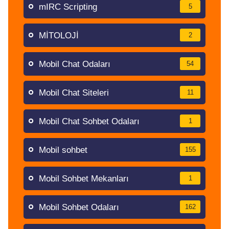
mIRC Scripting
5
MİTOLOJİ
2
Mobil Chat Odaları
54
Mobil Chat Siteleri
11
Mobil Chat Sohbet Odaları
1
Mobil sohbet
155
Mobil Sohbet Mekanları
1
Mobil Sohbet Odaları
162