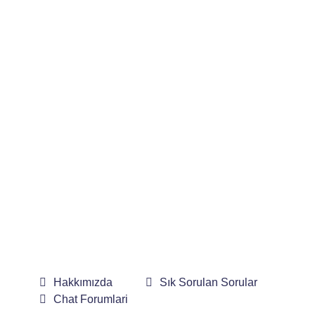
Hakkımızda
Sık Sorulan Sorular
Chat Forumlari