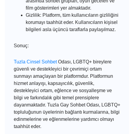
arasında sohbet grupları, oyun geceleri ve
film gösterimleri yer almaktadır.
Gizlilik:
Platform, tüm kullanıcıların gizliliğini
korumayı taahhüt eder. Kullanıcıların kişisel
bilgileri asla üçüncü taraflarla paylaşılmaz.
Sonuç:
Tuzla Cinsel Sohbet
Odası, LGBTQ+ bireylere
güvenli ve destekleyici bir çevrimiçi ortam
sunmayı amaçlayan bir platformdur. Platformun
hizmet anlayışı, kapsayıcılık, güvenlik,
destekleyici ortam, eğlence ve sosyalleşme ve
bilgi ve farkındalık gibi temel prensiplere
dayanmaktadır. Tuzla Gay Sohbet Odası, LGBTQ+
topluluğunun üyelerinin bağlantı kurmalarına, bilgi
edinmelerine ve eğlenmelerine yardımcı olmayı
taahhüt eder.