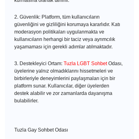
kurmasına olanak tanınır.
2. Güvenlik:
Platform, tüm kullanıcıların
güvenliğini ve gizliliğini korumaya kararlıdır. Katı
moderasyon politikaları uygulanmakta ve
kullanıcıların herhangi bir taciz veya ayrımcılık
yaşamaması için gerekli adımlar atılmaktadır.
3. Destekleyici Ortam:
Tuzla LGBT Sohbet
Odası,
üyelerine yalnız olmadıklarını hissetmeleri ve
birbirleriyle deneyimlerini paylaşmaları için bir
platform sunar. Kullanıcılar, diğer üyelerden
destek alabilir ve zor zamanlarda dayanışma
bulabilirler.
Tuzla Gay Sohbet Odası