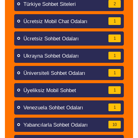
Türkiye Sohbet Siteleri
2
Ücretsiz Mobil Chat Odaları
1
Ücretsiz Sohbet Odaları
1
Ukrayna Sohbet Odaları
1
Üniversiteli Sohbet Odaları
1
Üyeliksiz Mobil Sohbet
1
Venezuela Sohbet Odaları
1
Yabancılarla Sohbet Odaları
10