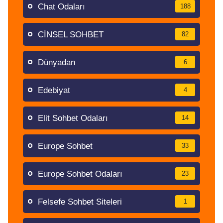
Chat Odaları
188
CİNSEL SOHBET
82
Dünyadan
6
Edebiyat
4
Elit Sohbet Odaları
14
Europe Sohbet
33
Europe Sohbet Odaları
23
Felsefe Sohbet Siteleri
1