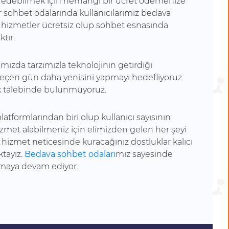
edebilmek için herhangi bir ücret ödemenize
 sohbet odalarında kullanıcılarımız bedava
 hizmetler ücretsiz olup sohbet esnasında
tır.
ımızda tarzımızla teknolojinin getirdiği
r geçen gün daha yenisini yapmayı hedefliyoruz.
hak talebinde bulunmuyoruz.
tformlarından biri olup kullanıcı sayısının
zmet alabilmeniz için elimizden gelen her şeyi
ü hizmet neticesinde kuracağınız dostluklar kalıcı
ktayız.
Bedava sohbet odaları
mız sayesinde
olmaya devam ediyor.