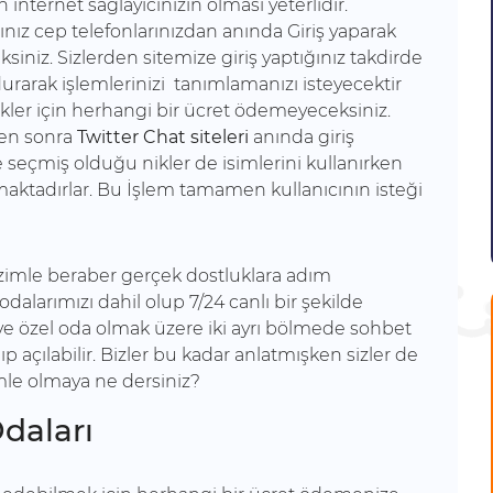
 internet sağlayıcınızın olması yeterlidir.
ğınız cep telefonlarınızdan anında Giriş yaparak
siniz. Sizlerden sitemize giriş yaptığınız takdirde
durarak işlemlerinizi tanımlamanızı isteyecektir
kler için herhangi bir ücret ödemeyeceksiniz.
en sonra
Twitter Chat siteleri
anında giriş
e seçmiş olduğu nikler de isimlerini kullanırken
ğlamaktadırlar. Bu İşlem tamamen kullanıcının isteği
izimle beraber gerçek dostluklara adım
dalarımızı dahil olup 7/24 canlı bir şekilde
nel ve özel oda olmak üzere iki ayrı bölmede sohbet
ıp açılabilir. Bizler bu kadar anlatmışken sizler de
mle olmaya ne dersiniz?
daları