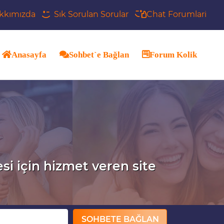
kkımızda
Sık Sorulan Sorular
Chat Forumlari
Anasayfa
Sohbet`e Bağlan
Forum Kolik
esi için hizmet veren site
SOHBETE BAĞLAN