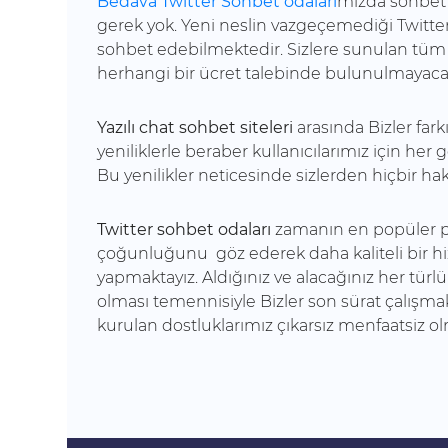
Bedava Twitter Sohbet odaları
mızda sohbet 
gerek yok. Yeni neslin vazgeçemediği Twitter
sohbet edebilmektedir. Sizlere sunulan tüm
herhangi bir ücret talebinde bulunulmayacak
Yazılı chat sohbet siteleri
arasında Bizler fark
yeniliklerle beraber kullanıcılarımız için he
Bu yenilikler neticesinde sizlerden hiçbir 
Twitter sohbet odaları
zamanın en popüler pla
çoğunluğunu göz ederek daha kaliteli bir hi
yapmaktayız. Aldığınız ve alacağınız her türl
olması temennisiyle Bizler son sürat çalışma
kurulan dostluklarımız çıkarsız menfaatsiz 