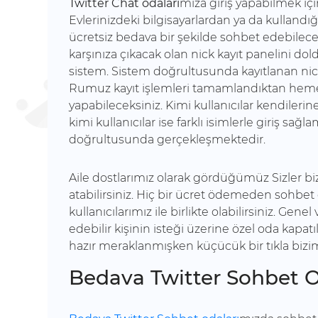
Twitter Chat odaları
mıza giriş yapabilmek için
Evlerinizdeki bilgisayarlardan ya da kullandı
ücretsiz bedava bir şekilde sohbet edebilecek
karşınıza çıkacak olan nick kayıt panelini dol
sistem. Sistem doğrultusunda kayıtlanan nic
Rumuz kayıt işlemleri tamamlandıktan hem
yapabileceksiniz. Kimi kullanıcılar kendilerin
kimi kullanıcılar ise farklı isimlerle giriş sa
doğrultusunda gerçekleşmektedir.
Aile dostlarımız olarak gördüğümüz Sizler b
atabilirsiniz. Hiç bir ücret ödemeden sohbet o
kullanıcılarımız ile birlikte olabilirsiniz. Ge
edebilir kişinin isteği üzerine özel oda kapatıl
hazır meraklanmışken küçücük bir tıkla bizi
Bedava Twitter Sohbet O