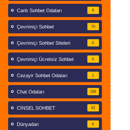
Canlı Sohbet Odaları
8
Çevrimiçi Sohbet
70
Çevrimiçi Sohbet Siteleri
6
Çevrimiçi Ücretsiz Sohbet
6
Cezayir Sohbet Odaları
1
Chat Odaları
188
CİNSEL SOHBET
82
Dünyadan
6