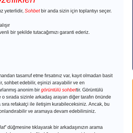
 yeterlidir,
Sohbet
bir anda sizin için toplantıyı seçer.
lışır
venli bir şekilde tutacağımızı garanti ederiz.
ndan tasarruf etme fırsatınız var, kayıt olmadan basit
r, sohbet edebilir, eşinizi arayabilir ve en
asarlanmış anonim bir
görüntülü sohbet
tir. Görüntülü
ve o sırada sizinle arkadaş arayan diğer tarafın önünde
sıra refakatçi ile iletişim kurabileceksiniz. Ancak, bu
landırabilir ve aramaya devam edebilirsiniz.
lat
” düğmesine tıklayarak bir arkadaşınızın arama