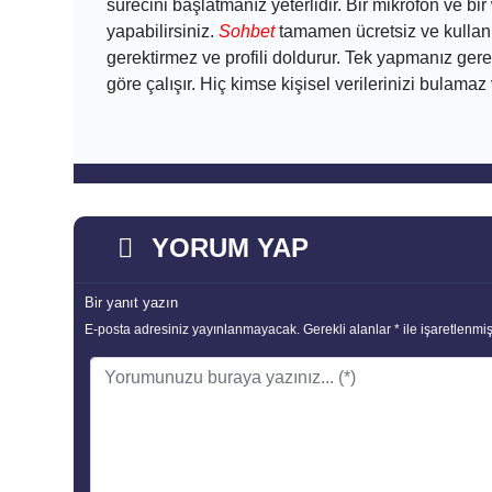
sürecini başlatmanız yeterlidir. Bir mikrofon ve b
yapabilirsiniz.
Sohbet
tamamen ücretsiz ve kullanı
gerektirmez ve profili doldurur. Tek yapmanız ger
göre çalışır. Hiç kimse kişisel verilerinizi bula
YORUM YAP
Bir yanıt yazın
E-posta adresiniz yayınlanmayacak.
Gerekli alanlar
*
ile işaretlenmiş