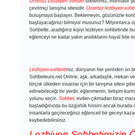
Ücretsiz Lezbiyen Sohbet
sitelerimiz, münhasır şe
çevrimiçi tanışma sitesidir.
Ücretsiz lezbiyen sohb
buluşmaya başlayın. Beklemeyin, gözünüzle kontr
başlayacağınızı bilmiyor musunuz? Milyonlarca üye 
Sohbet
te, aradığınız kişiyi lezbiyen sohbetinde bu
eğlenceyi ne kadar yakın aradıklarını hayal bile 
Lezbiyen sohbeti
miz, dünyanın her yerinden on bin
Sohbeteuro.net Online, aşk, arkadaşlık, mekan ve 
birçok ülkeden insanlar için bir tanışma sitesi gibi
edinebileceği bir yerdir. eğlenmenin, iletişim ku
yolunu seçin.
Sohbet
, evden çıkmadan biraz mace
başladığınızda bu özgürlük hissini ancak burada
insanlarla geçireceğiniz eğlenceli bir geceyi kaz
kaybedebilirsiniz.
Lezbiyen Sohbetimizin Öz