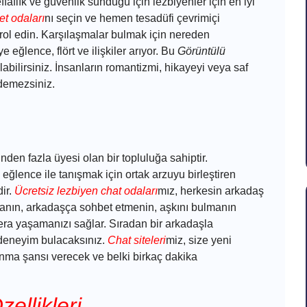
ffaflık ve güvenlik sunduğu için lezbiyenler için en iyi
et odaları
nı seçin ve hemen tesadüfi çevrimiçi
ol edin. Karşılaşmalar bulmak için nereden
eğlence, flört ve ilişkiler arıyor. Bu
Görüntülü
labilirsiniz. İnsanların romantizmi, hikayeyi veya saf
edemezsiniz.
den fazla üyesi olan bir topluluğa sahiptir.
eğlence ile tanışmak için ortak arzuyu birleştiren
dir.
Ücretsiz lezbiyen chat odaları
mız, herkesin arkadaş
rmanın, arkadaşça sohbet etmenin, aşkını bulmanın
ra yaşamanızı sağlar. Sıradan bir arkadaşla
 deneyim bulacaksınız.
Chat siteleri
miz, size yeni
anma şansı verecek ve belki birkaç dakika
ellikleri