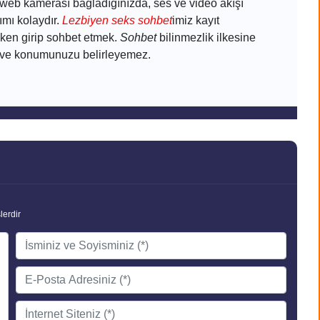
ir web kamerası bağladığınızda, ses ve video akışı
mı kolaydır.
Lezbiyen seks sohbet
imiz kayıt
eken girip sohbet etmek.
Sohbet
bilinmezlik ilkesine
maz ve konumunuzu belirleyemez.
lerdir