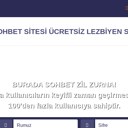
Sohbet Et!
BURADA SOHBET ZİL ZURNA!
a kullanıcıların keyifli zaman geçirmes
100'den fazla kullanıcıya sahiptir.
Rumuz
Sifre