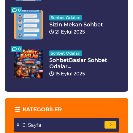
0
Sohbet Odaları
Sizin Mekan Sohbet
21 Eylül 2025
0
Sohbet Odaları
SohbetBaslar Sohbet
Odalar...
15 Eylül 2025
KATEGORILER
3. Sayfa
2