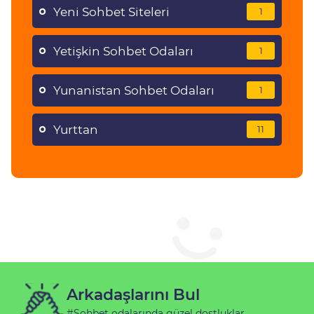
Yeni Sohbet Siteleri
1
Yetişkin Sohbet Odaları
1
Yunanistan Sohbet Odaları
1
Yurttan
11
Arkadaşlarını Bul
#Sohbet odalarında güzel dostluklar