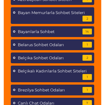
Bayan Memurlarla Sohbet Siteleri
2
Bayanlarla Sohbet
14
Belarus Sohbet Odaları
1
Belçika Sohbet Odaları
2
Belçikalı Kadınlarla Sohbet Siteleri
1
Brezilya Sohbet Odaları
1
Canlı Chat Odaları
7