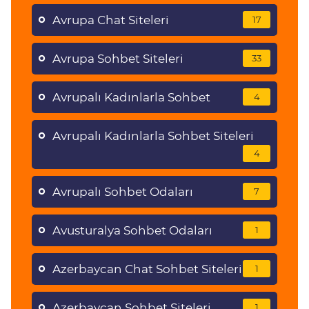
Avrupa Chat Siteleri
17
Avrupa Sohbet Siteleri
33
Avrupalı Kadınlarla Sohbet
4
Avrupalı Kadınlarla Sohbet Siteleri
4
Avrupalı Sohbet Odaları
7
Avusturalya Sohbet Odaları
1
Azerbaycan Chat Sohbet Siteleri
1
Azerbaycan Sohbet Siteleri
1