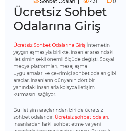
Sohbet Odaları
431
0
Ücretsiz Sohbet
Odalarına Giriş
Ücretsiz Sohbet Odalarına Giriş
İnternetin
yaygınlaşmasıyla birlikte, insanlar arasındaki
iletişimin şekli önemli ölçüde değişti. Sosyal
medya platformları, mesajlaşma
uygulamaları ve çevrimiçi sohbet odaları gibi
araçlar, insanların dünyanın dört bir
yanındaki insanlarla kolayca iletişim
kurmasını sağlıyor.
Bu iletişim araçlarından biri de ücretsiz
sohbet odalarıdır.
Ücretsiz sohbet odaları
,
insanlardan farklı sohbet etme ve yeni