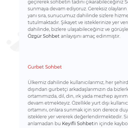
geçirerek sohbetin tadını çıkarabileceğiniz So
sunmaya devam ediyoruz. Gereksiz olayların
yanı sıra, sunucumuz dahilinde sizlere hizm
tutulmaktadır. Şikayet ve isteklerinize yer v
dahilinde, bizlere ulaşabileceğiniz ve görüşl
Özgür Sohbet
anlayışını amaç edinmiştir.
Gurbet Sohbet
Ülkemiz dahilinde kullanıcılarımız, her şehir
dışından gurbetçi arkadaşlarımızın da bizler
ortamımızda, dil, din, ırk yada mezhep ayırı
devam etmekteyiz. Özellikle yurt dışı kullanı
ortamını, onlara sunmak için son derece duy
isteklere yer vererek değerlendirmektedir. Si
anlamadan bu
Keyifli Sohbet
in içinde kaybo