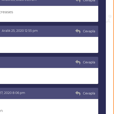
Cevapla
creases
Aralık 25, 2020 12:55 pm
Cevapla
Cevapla
 27, 2020 8:06 pm
Cevapla
en