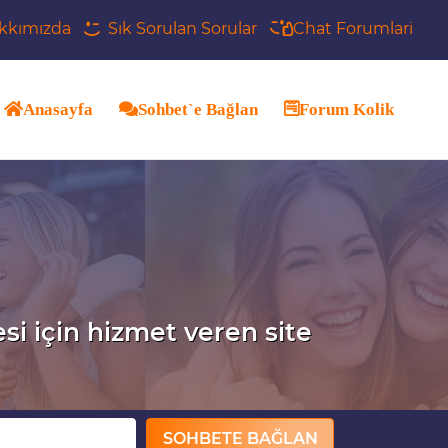
kkımızda
Sık Sorulan Sorular
Chat Forumlari
Anasayfa
Sohbet`e Bağlan
Forum Kolik
esi için hizmet veren site
SOHBETE BAĞLAN