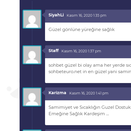
SiyahLi
Kasım 16, 2020 1:35 pm
Güzel gönlüne yüreğine sağlık
Staff
Kasım 16, 2020 1:37 pm
sohbet güzel bi olay ama her yerde sı
sohbeteuro.net in en güzel yani samim
Karizma
Kasım 16, 2020 1:41 pm
Samimiyet ve Sıcaklığın Guzel Dostuk
Emeğine Sağlık Kardeşim …