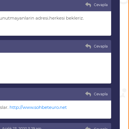
Cevapla
unutmayanlarin adresi.herkesi bekleriz.
Cevapla
Cevapla
slar.
http://www.sohbeteuro.net
Aralık 23, 2020 3:29 am