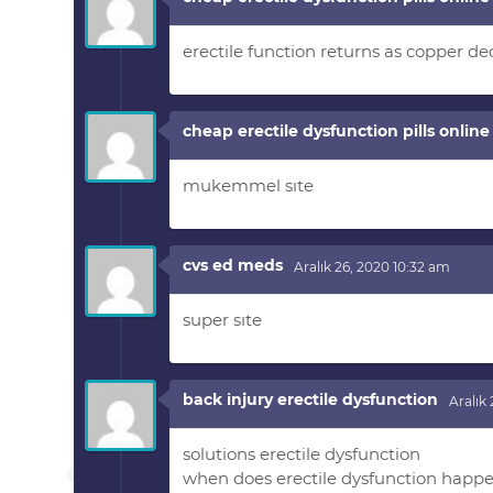
erectile function returns as copper de
cheap erectile dysfunction pills online
mukemmel sıte
cvs ed meds
Aralık 26, 2020 10:32 am
super sıte
back injury erectile dysfunction
Aralık
solutions erectile dysfunction
when does erectile dysfunction happ