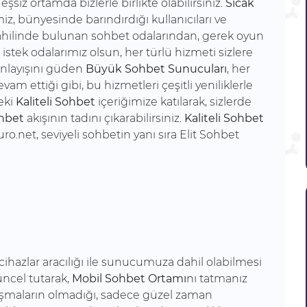
eşsiz ortamda bizlerle birlikte olabilirsiniz.
Sıcak
iz, bünyesinde barındırdığı kullanıcıları ve
iz dahilinde bulunan sohbet odalarından, gerek oyun
 istek odalarımız olsun, her türlü hizmeti sizlere
nlayışını güden
Büyük Sohbet Sunucuları
, her
 ettiği gibi, bu hizmetleri çeşitli yeniliklerle
eki
Kaliteli Sohbet
içeriğimize katılarak, sizlerde
ohbet
akışının tadını çıkarabilirsiniz.
Kaliteli Sohbet
ro.net, seviyeli sohbetin yanı sıra Elit Sohbet
lı cihazlar aracılığı ile sunucumuza dahil olabilmesi
üncel tutarak,
Mobil Sohbet Ortamı
nı tatmanız
artışmaların olmadığı, sadece güzel zaman