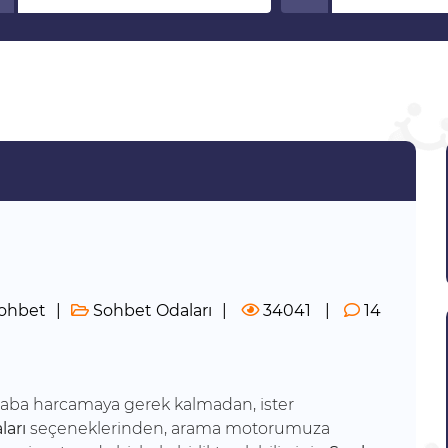
ohbet
Sohbet Odaları
34041
14
çaba harcamaya gerek kalmadan, ister
ları
seçeneklerinden, arama motorumuza