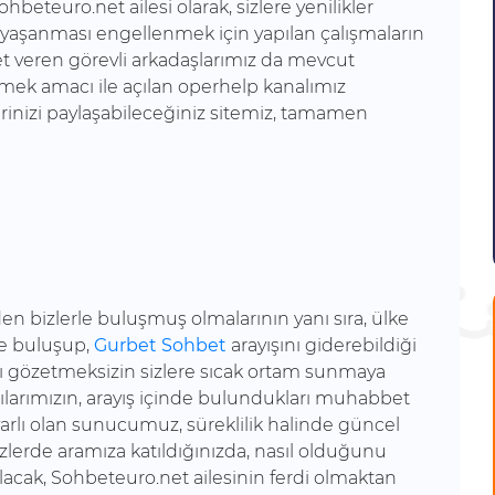
hbeteuro.net ailesi olarak, sizlere yenilikler
 yaşanması engellenmek için yapılan çalışmaların
et veren görevli arkadaşlarımız da mevcut
ermek amacı ile açılan operhelp kanalımız
erinizi paylaşabileceğiniz sitemiz, tamamen
den bizlerle buluşmuş olmalarının yanı sıra, ülke
le buluşup,
Gurbet Sohbet
arayışını giderebildiği
mı gözetmeksizin sizlere sıcak ortam sunmaya
cılarımızın, arayış içinde bulundukları muhabbet
arlı olan sunucumuz, süreklilik halinde güncel
zlerde aramıza katıldığınızda, nasıl olduğunu
lacak, Sohbeteuro.net ailesinin ferdi olmaktan