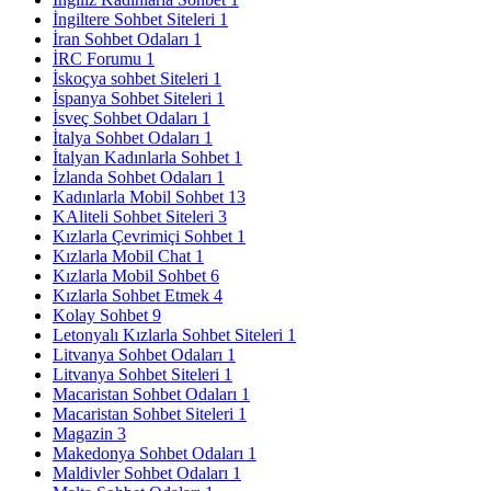
İngiltere Sohbet Siteleri
1
İran Sohbet Odaları
1
İRC Forumu
1
İskoçya sohbet Siteleri
1
İspanya Sohbet Siteleri
1
İsveç Sohbet Odaları
1
İtalya Sohbet Odaları
1
İtalyan Kadınlarla Sohbet
1
İzlanda Sohbet Odaları
1
Kadınlarla Mobil Sohbet
13
KAliteli Sohbet Siteleri
3
Kızlarla Çevrimiçi Sohbet
1
Kızlarla Mobil Chat
1
Kızlarla Mobil Sohbet
6
Kızlarla Sohbet Etmek
4
Kolay Sohbet
9
Letonyalı Kızlarla Sohbet Siteleri
1
Litvanya Sohbet Odaları
1
Litvanya Sohbet Siteleri
1
Macaristan Sohbet Odaları
1
Macaristan Sohbet Siteleri
1
Magazin
3
Makedonya Sohbet Odaları
1
Maldivler Sohbet Odaları
1