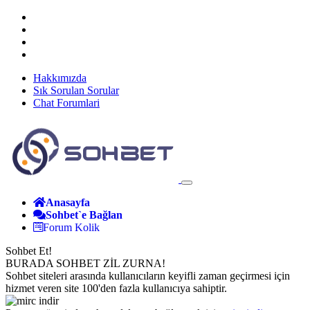
Hakkımızda
Sık Sorulan Sorular
Chat Forumlari
Anasayfa
Sohbet`e Bağlan
Forum Kolik
Sohbet Et!
BURADA SOHBET ZİL ZURNA!
Sohbet siteleri arasında kullanıcıların keyifli zaman geçirmesi için
hizmet veren site 100'den fazla kullanıcıya sahiptir.