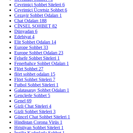
Çevrimiçi Sohbet Siteleri
6
Çevrimiçi Ücretsiz Sohbet
6
Cezayir Sohbet Odaları
1
Chat Odaları
188
CİNSEL SOHBET
82
Dünyadan
6
Edebiyat
4
Elit Sohbet Odaları
14
Europe Sohbet
33
Europe Sohbet Odaları
23
Felsefe Sohbet Siteleri
1
Fenerbahçe Sohbet Odaları
1
Flört Sohbet
27
flört sohbet odaları
15
Flört Sohbet Siteleri
7
Futbol Sohbet Siteleri
1
Galatasaray Sohbet Odaları
1
Gençlerle Sohbet
5
Genel
69
Gizli Chat Siteleri
4
Gizli Sohbet Siteleri
3
Güncel Chat Sohbet Siteleri
1
Hindistan Corona Virüs
1
Hristiyan Sohbet Siteleri
1
İngiliz Kadınlarla Sohbet
1