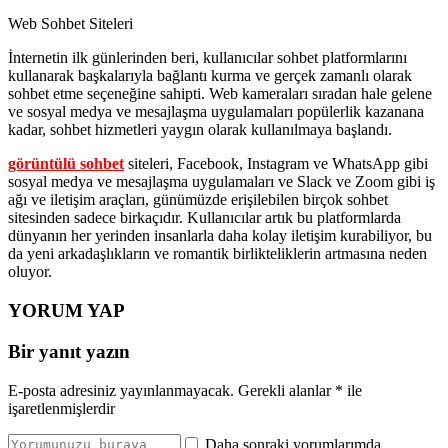
Web Sohbet Siteleri
İnternetin ilk günlerinden beri, kullanıcılar sohbet platformlarını
kullanarak başkalarıyla bağlantı kurma ve gerçek zamanlı olarak
sohbet etme seçeneğine sahipti.
Web kameraları sıradan hale gelene
ve sosyal medya ve mesajlaşma uygulamaları popülerlik kazanana
kadar, sohbet hizmetleri yaygın olarak kullanılmaya başlandı.
görüntülü sohbet
siteleri, Facebook, Instagram ve WhatsApp gibi
sosyal medya ve mesajlaşma uygulamaları ve Slack ve Zoom gibi iş
ağı ve iletişim araçları, günümüzde erişilebilen birçok sohbet
sitesinden sadece birkaçıdır. Kullanıcılar artık bu platformlarda
dünyanın her yerinden insanlarla daha kolay iletişim kurabiliyor, bu
da yeni arkadaşlıkların ve romantik birlikteliklerin artmasına neden
oluyor.
YORUM YAP
Bir yanıt yazın
E-posta adresiniz yayınlanmayacak.
Gerekli alanlar
*
ile
işaretlenmişlerdir
Daha sonraki yorumlarımda