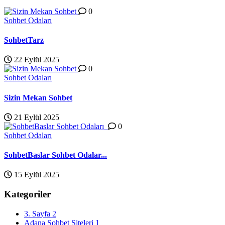
0
Sohbet Odaları
SohbetTarz
22 Eylül 2025
0
Sohbet Odaları
Sizin Mekan Sohbet
21 Eylül 2025
0
Sohbet Odaları
SohbetBaslar Sohbet Odalar...
15 Eylül 2025
Kategoriler
3. Sayfa
2
Adana Sohbet Siteleri
1