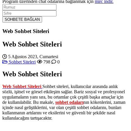
Program üzerinden chat odalarına bağlanmak için
mirc indir.
Rumuz
Sifre
SOHBETE BAĞLAN
Web Sohbet Siteleri
Web Sohbet Siteleri
5 Ağustos 2023, Cumartesi
Sohbet Siteleri
798
0
Web Sohbet Siteleri
Web Sohbet Siteleri
Sohbet siteleri, kullanıcılar arasında anlık
sözlü, işitsel ve görsel etkileşim sağlar.
Bariz sosyal ve profesyonel
uygulamaların yanı sıra, bu ortamlar çok çeşitli başka amaçlar için
de kullanılabilir.
Bu makale,
sohbet odaları
nın kökenlerini, zaman
içinde nasıl geliştiklerini, var olan çeşitli sohbet odalarını, bunları
kullanmanın artılarını ve eksilerini ve güvenli bir şekilde nasıl
kullanılacağını tartışacaktır.