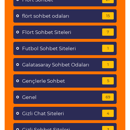
flört sohbet odaları
15
Flört Sohbet Siteleri
7
Futbol Sohbet Siteleri
1
Galatasaray Sohbet Odaları
1
Gençlerle Sohbet
5
Genel
69
Gizli Chat Siteleri
4
Gizli Sohbet Siteleri
3