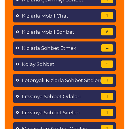
Kızlarla Mobil Chat
1
Kızlarla Mobil Sohbet
6
Kızlarla Sohbet Etmek
4
Kolay Sohbet
9
Letonyalı Kızlarla Sohbet Siteleri
1
Litvanya Sohbet Odaları
1
Litvanya Sohbet Siteleri
1
Macaristan Sohbet Odaları
1