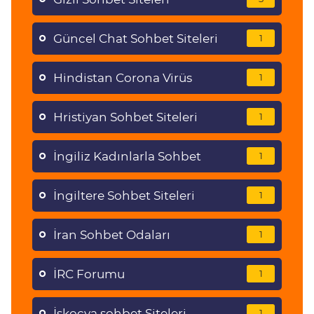
Güncel Chat Sohbet Siteleri
1
Hindistan Corona Virüs
1
Hristiyan Sohbet Siteleri
1
İngiliz Kadınlarla Sohbet
1
İngiltere Sohbet Siteleri
1
İran Sohbet Odaları
1
İRC Forumu
1
İskoçya sohbet Siteleri
1