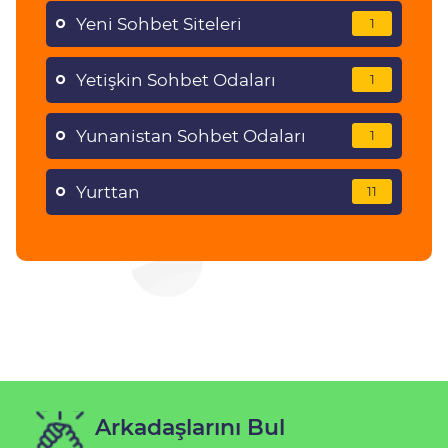
Yeni Sohbet Siteleri
1
Yetişkin Sohbet Odaları
1
Yunanistan Sohbet Odaları
1
Yurttan
11
Arkadaşlarını Bul