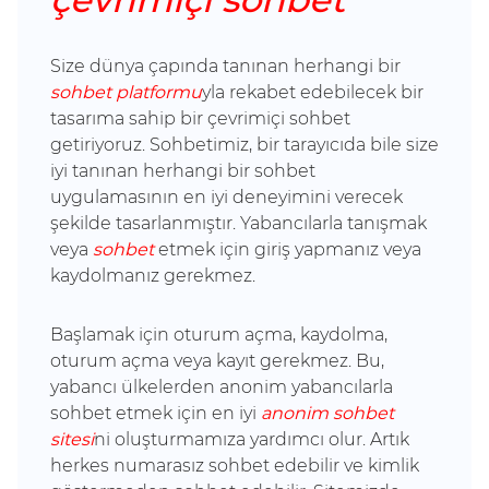
Size dünya çapında tanınan herhangi bir
sohbet platformu
yla rekabet edebilecek bir
tasarıma sahip bir çevrimiçi sohbet
getiriyoruz. Sohbetimiz, bir tarayıcıda bile size
iyi tanınan herhangi bir sohbet
uygulamasının en iyi deneyimini verecek
şekilde tasarlanmıştır. Yabancılarla tanışmak
veya
sohbet
etmek için giriş yapmanız veya
kaydolmanız gerekmez.
Başlamak için oturum açma, kaydolma,
oturum açma veya kayıt gerekmez.
Bu,
yabancı ülkelerden anonim yabancılarla
sohbet etmek için en iyi
anonim sohbet
sitesi
ni oluşturmamıza yardımcı olur.
Artık
herkes numarasız sohbet edebilir ve kimlik