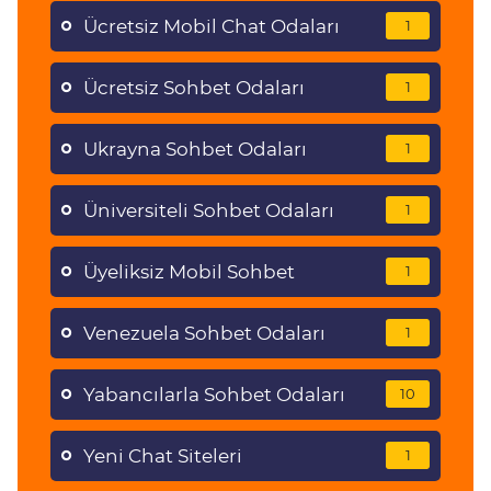
Ücretsiz Mobil Chat Odaları
1
Ücretsiz Sohbet Odaları
1
Ukrayna Sohbet Odaları
1
Üniversiteli Sohbet Odaları
1
Üyeliksiz Mobil Sohbet
1
Venezuela Sohbet Odaları
1
Yabancılarla Sohbet Odaları
10
Yeni Chat Siteleri
1