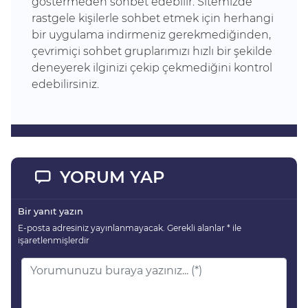
göstermeden sohbet edebilir.
Sitemizde
rastgele kişilerle sohbet etmek için herhangi
bir uygulama indirmeniz gerekmediğinden,
çevrimiçi sohbet gruplarımızı hızlı bir şekilde
deneyerek ilginizi çekip çekmediğini kontrol
edebilirsiniz.
YORUM YAP
Bir yanıt yazın
E-posta adresiniz yayınlanmayacak.
Gerekli alanlar
*
ile
işaretlenmişlerdir