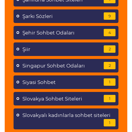
Şarkı Sözleri
9
Şehir Sohbet Odaları
4
Şiir
2
Singapur Sohbet Odaları
2
Siyasi Sohbet
1
Slovakya Sohbet Siteleri
1
Slovakyalı kadınlarla sohbet siteleri
1