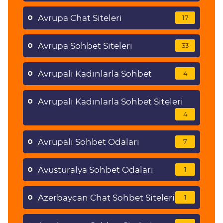
Avrupa Chat Siteleri
17
Avrupa Sohbet Siteleri
33
Avrupalı Kadınlarla Sohbet
4
Avrupalı Kadınlarla Sohbet Siteleri
4
Avrupalı Sohbet Odaları
7
Avusturalya Sohbet Odaları
1
Azerbaycan Chat Sohbet Siteleri
1