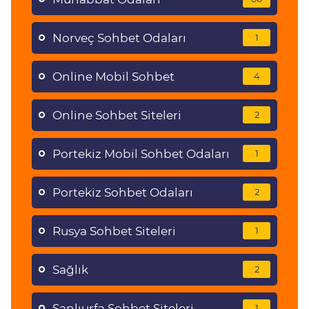
Norveç Sohbet Odaları
1
Online Mobil Sohbet
4
Online Sohbet Siteleri
2
Portekiz Mobil Sohbet Odaları
1
Portekiz Sohbet Odaları
2
Rusya Sohbet Siteleri
1
Sağlık
2
Şanlıurfa Sohbet Siteleri
1