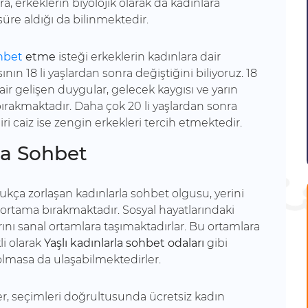
, erkeklerin biyolojik olarak da kadınlara
üre aldığı da bilinmektedir.
ohbet
etme
isteği erkeklerin kadınlara dair
ının 18 li yaşlardan sonra değiştiğini biliyoruz. 18
dair gelişen duygular, gelecek kaygısı ve yarın
bırakmaktadır. Daha çok 20 li yaşlardan sonra
abiri caiz ise zengin erkekleri tercih etmektedir.
la Sohbet
ukça zorlaşan kadınlarla sohbet olgusu, yerini
 ortama bırakmaktadır. Sosyal hayatlarındaki
arını sanal ortamlara taşımaktadırlar. Bu ortamlara
li olarak
Yaşlı kadınlarla sohbet odaları
gibi
a olmasa da ulaşabilmektedirler.
ler, seçimleri doğrultusunda ücretsiz kadın