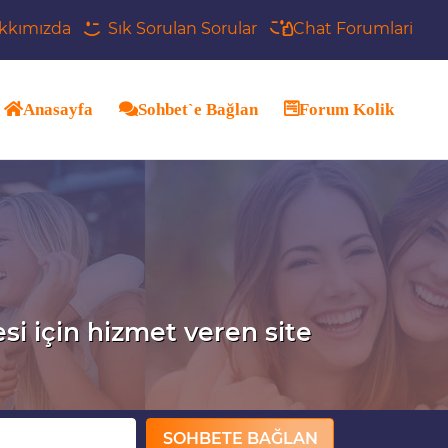
kkımızda
Sık Sorulan Sorular
Chat Forumlari
Anasayfa
Sohbet`e Bağlan
Forum Kolik
esi için hizmet veren site
SOHBETE BAĞLAN