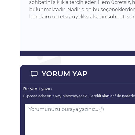
sohbetini sıklıkla tercih eder. Hem ücretsiz,
bulunmaktadır. Nadir olan bu seçeneklerden 
her daim ücretsiz üyeliksiz kadın sohbeti sun
YORUM YAP
Bir yanıt yazın
E-posta adresiniz yayınlanmayacak.
Gerekli alanlar
*
ile işaretl